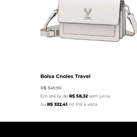
Bolsa Cnoles Travel
R$
349,90
Em até 6x de
R$
58,32
sem juros
ou
R$
332,41
no PIX à vista