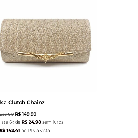
lsa Clutch Chainz
239,90
R$
149,90
até 6x de
R$
24,98
sem juros
R$
142,41
no PIX à vista