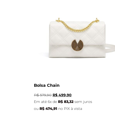
Bolsa Chain
R$
579,90
R$
499,90
Em até 6x de
R$
83,32
sem juros
ou
R$
474,91
no PIX à vista