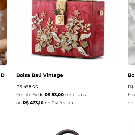
ED
Bolsa Baú Vintage
Bo
R$
498,00
R$
Em até 6x de
R$
83,00
sem juros
Em 
ou
R$
473,10
no PIX à vista
ou