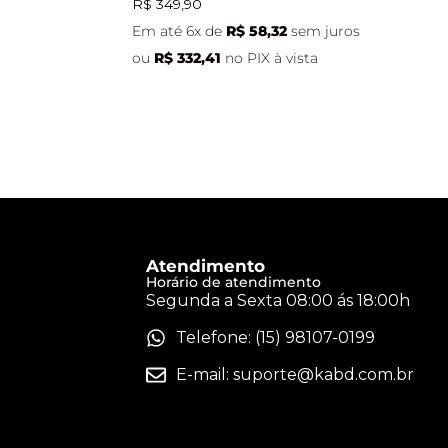
R$
349,90
Em até 6x de
R$
58,32
sem juros
ou
R$
332,41
no PIX à vista
Atendimento
Horário de atendimento
Segunda a Sexta 08:00 ás 18:00h
Telefone: (15) 98107-0199
E-mail:
suporte@kabd.com.br