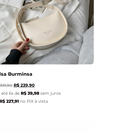
lsa Burminsa
319,90
R$
239,90
até 6x de
R$
39,98
sem juros
R$
227,91
no PIX à vista