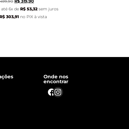
499,90
R$
319,90
até 6x de
R$
53,32
sem juros
R$
303,91
no PIX à vista
ações
Onde nos
encontrar