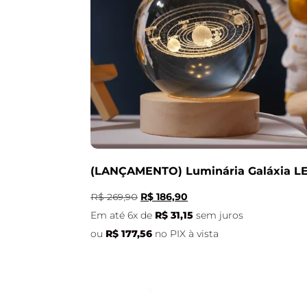
(LANÇAMENTO) Luminária Galáxia L
R$
269,90
R$
186,90
Em até 6x de
R$
31,15
sem juros
ou
R$
177,56
no PIX à vista