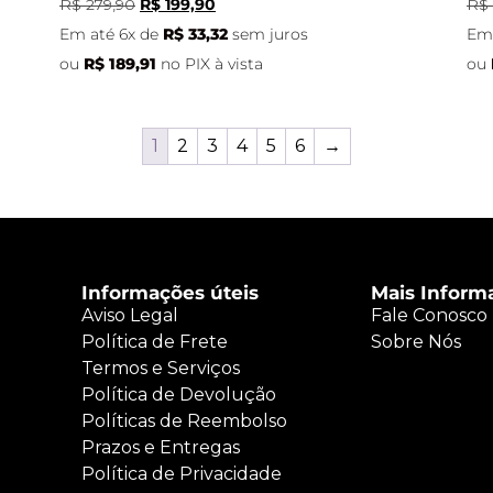
R$
279,90
R$
199,90
R$
Em até 6x de
R$
33,32
sem juros
Em 
ou
R$
189,91
no PIX à vista
ou
1
2
3
4
5
6
→
Informações úteis
Mais Inform
Aviso Legal
Fale Conosco
Política de Frete
Sobre Nós
Termos e Serviços
Política de Devolução
Políticas de Reembolso
Prazos e Entregas
Política de Privacidade