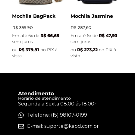
Mochila BagPack
Mochila Jasmine
R$
399,90
R$
287,60
Em até 6x de
R$
66,65
Em até 6x de
R$
47,93
sem juros
sem juros
ou
R$
379,91
no PIX à
ou
R$
273,22
no PIX à
vista
vista
Atendimento
Horário de atendimento
Segunda a Sexta 08:00 ás 18:00h
Telefone: (15) 98107-0199
E-mail:
suporte@kabd.com.br