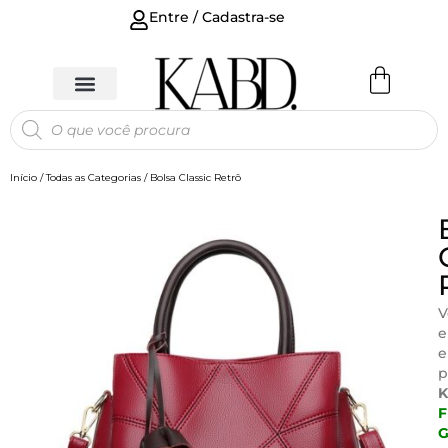
Entre / Cadastra-se
Início
/
Todas as Categorias
/ Bolsa Classic Retrô
V
e
e
p
F
G