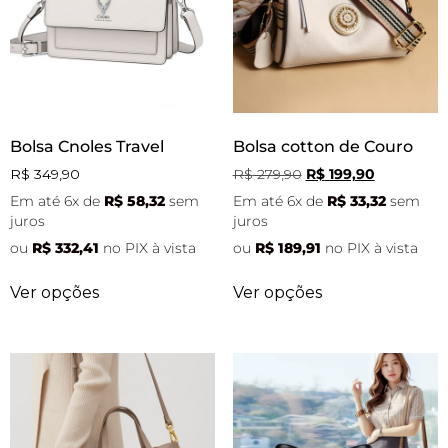
Bolsa Cnoles Travel
Bolsa cotton de Couro
R$
349,90
R$
279,90
R$
199,90
Em até 6x de
R$
58,32
sem
Em até 6x de
R$
33,32
sem
juros
juros
ou
R$
332,41
no PIX à vista
ou
R$
189,91
no PIX à vista
Ver opções
Ver opções