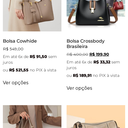
Bolsa Cowhide
Bolsa Crossbody
Brasileira
R$
549,00
R$
400,00
R$
199,90
Em até 6x de
R$
91,50
sem
Em até 6x de
R$
33,32
sem
juros
juros
ou
R$
521,55
no PIX à vista
ou
R$
189,91
no PIX à vista
Ver opções
Ver opções