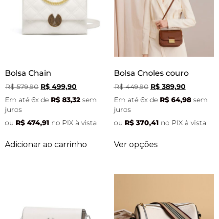
Bolsa Chain
Bolsa Cnoles couro
R$
579,90
R$
499,90
R$
449,90
R$
389,90
Em até 6x de
R$
83,32
sem
Em até 6x de
R$
64,98
sem
juros
juros
ou
R$
474,91
no PIX à vista
ou
R$
370,41
no PIX à vista
Adicionar ao carrinho
Ver opções