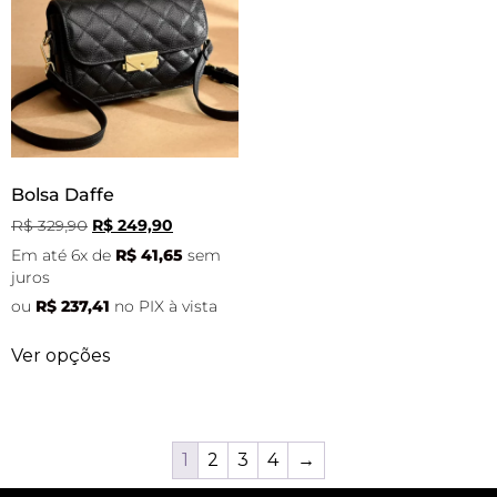
Bolsa Daffe
R$
329,90
R$
249,90
Em até 6x de
R$
41,65
sem
juros
ou
R$
237,41
no PIX à vista
Ver opções
1
2
3
4
→