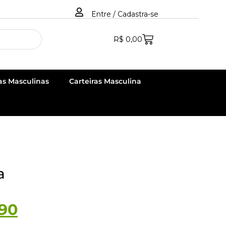
Entre / Cadastra-se
R$
0,00
as Masculinas
Carteiras Masculina
a
90