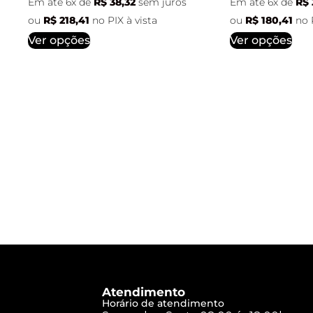
Em até 6x de
R$
38,32
sem juros
Em até 6x de
R$
ou
R$
218,41
no PIX à vista
ou
R$
180,41
no 
Ver opções
Ver opções
Atendimento
Horário de atendimento