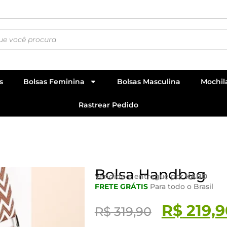
s
Bolsas Feminina
Bolsas Masculina
Mochil
Rastrear Pedido
Bolsa Handbag
Vendido e entregue por
KABD
FRETE GRÁTIS
Para todo o Brasil
R$
219,9
R$
319,90