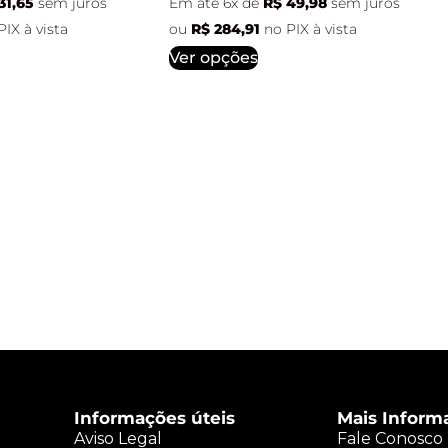
31,65
sem juros
Em até 6x de
R$
49,98
sem juros
PIX à vista
ou
R$
284,91
no PIX à vista
Ver opções
Informações úteis
Mais Inform
Aviso Legal
Fale Conosco