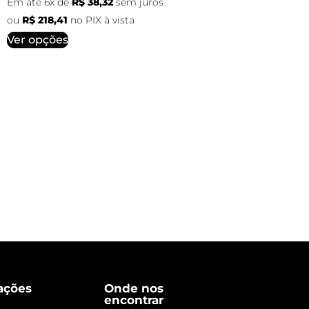
Em até 6x de
R$
38,32
sem juros
ou
R$
218,41
no PIX à vista
Ver opções
ações
Onde nos
encontrar