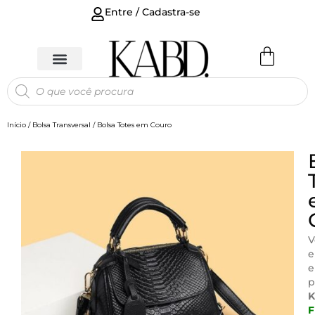
Entre / Cadastra-se
Início
/
Bolsa Transversal
/ Bolsa Totes em Couro
V
e
e
p
F