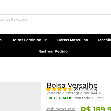
s
Bolsas Feminina
Bolsas Masculina
Mochil
Rastrear Pedido
Bolsa Versalhe
(
8
reviews
)
Vendido e entregue por
KABD
FRETE GRÁTIS
Para todo o Brasil
R$
189,
R$
299,90