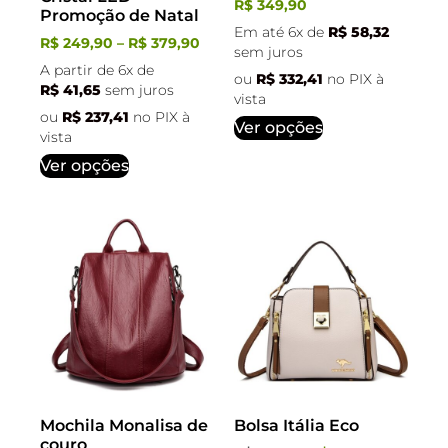
R$
349,90
Promoção de Natal
Em até 6x de
R$
58,32
R$
249,90
–
R$
379,90
sem juros
A partir de 6x de
ou
R$
332,41
no PIX à
R$
41,65
sem juros
vista
ou
R$
237,41
no PIX à
Ver opções
vista
Ver opções
Mochila Monalisa de
Bolsa Itália Eco
couro