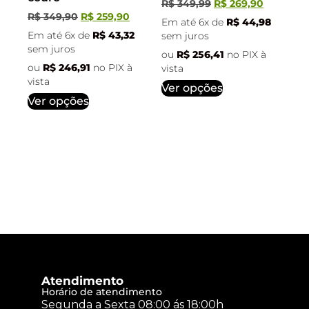
R$
349,99
R$
269,90
R$
349,90
R$
259,90
Em até 6x de
R$
44,98
Em até 6x de
R$
43,32
sem juros
sem juros
ou
R$
256,41
no PIX à
ou
R$
246,91
no PIX à
vista
vista
Ver opções
Ver opções
Atendimento
Horário de atendimento
Segunda a Sexta 08:00 ás 18:00h