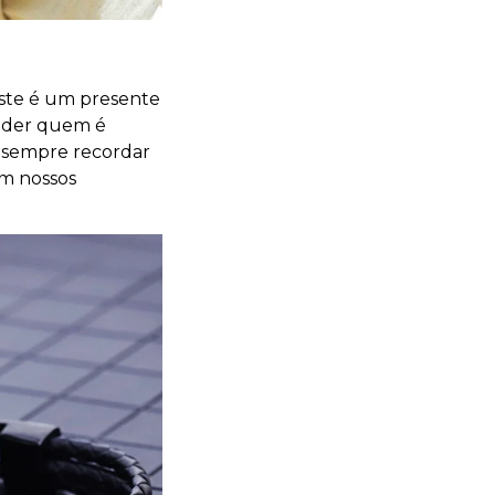
este é um presente
ender quem é
a sempre recordar
m nossos