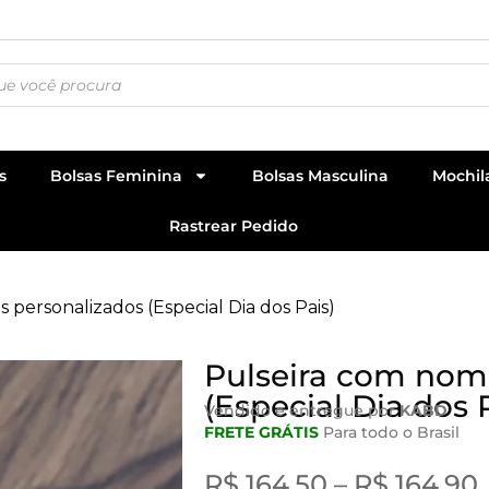
s
Bolsas Feminina
Bolsas Masculina
Mochil
Rastrear Pedido
 personalizados (Especial Dia dos Pais)
Pulseira com nom
(Especial Dia dos 
Vendido e entregue por
KABD
FRETE GRÁTIS
Para todo o Brasil
R$
164,50
–
R$
164,90