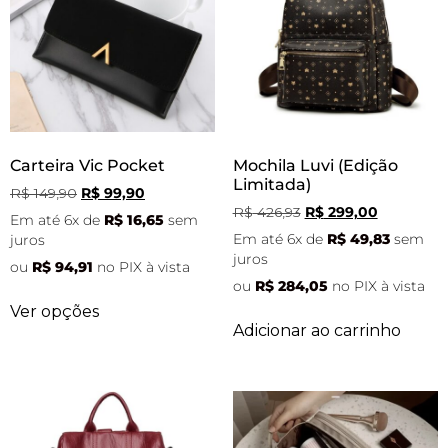
Carteira Vic Pocket
Mochila Luvi (Edição
Limitada)
R$
149,90
R$
99,90
R$
426,93
R$
299,00
Em até 6x de
R$
16,65
sem
Em até 6x de
R$
49,83
sem
juros
juros
ou
R$
94,91
no PIX à vista
ou
R$
284,05
no PIX à vista
Ver opções
Adicionar ao carrinho