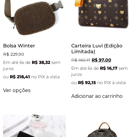
Bolsa Winter
Carteira Luvi (Edição
Limitada)
R$
229,90
R$
160,17
R$
97,00
Em até 6x de
R$
38,32
sem
Em até 6x de
R$
16,17
sem
juros
juros
ou
R$
218,41
no PIX à vista
ou
R$
92,15
no PIX à vista
Ver opções
Adicionar ao carrinho