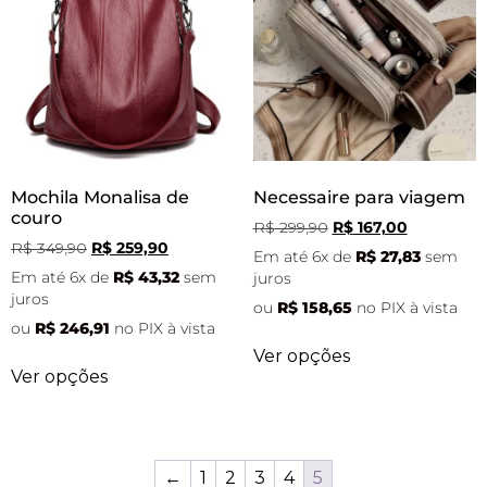
Mochila Monalisa de
Necessaire para viagem
couro
R$
299,90
R$
167,00
R$
349,90
R$
259,90
Em até 6x de
R$
27,83
sem
Em até 6x de
R$
43,32
sem
juros
juros
ou
R$
158,65
no PIX à vista
ou
R$
246,91
no PIX à vista
Ver opções
Ver opções
←
1
2
3
4
5