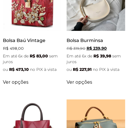
Bolsa Baú Vintage
Bolsa Burminsa
R$
498,00
R$
319,90
R$
239,90
Em até 6x de
R$
83,00
sem
Em até 6x de
R$
39,98
sem
juros
juros
ou
R$
473,10
no PIX à vista
ou
R$
227,91
no PIX à vista
Ver opções
Ver opções