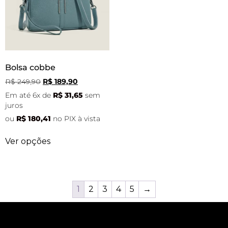
Bolsa cobbe
R$
249,90
R$
189,90
Em até 6x de
R$
31,65
sem
juros
ou
R$
180,41
no PIX à vista
Ver opções
1
2
3
4
5
→