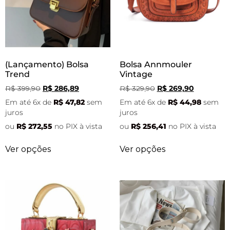
(Lançamento) Bolsa
Bolsa Annmouler
Trend
Vintage
R$
399,90
R$
286,89
R$
329,90
R$
269,90
Em até 6x de
R$
47,82
sem
Em até 6x de
R$
44,98
sem
juros
juros
ou
R$
272,55
no PIX à vista
ou
R$
256,41
no PIX à vista
Ver opções
Ver opções