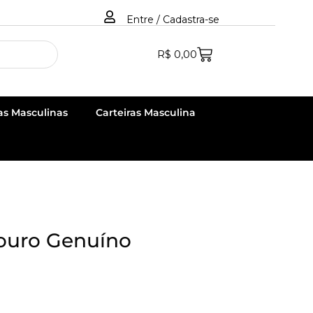
Entre / Cadastra-se
R$
0,00
as Masculinas
Carteiras Masculina
Couro Genuíno