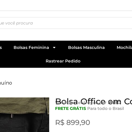
s
Bolsas Feminina
Bolsas Masculina
Mochil
Rastrear Pedido
nuíno
Bolsa Office em 
Vendido e entregue por
KABD
FRETE GRÁTIS
Para todo o Brasil
R$
899,90