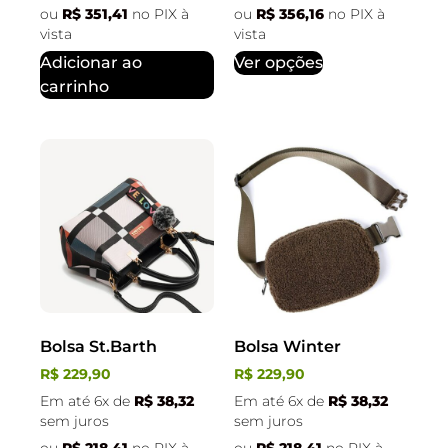
ou
R$
351,41
no PIX à
ou
R$
356,16
no PIX à
vista
vista
Adicionar ao
Ver opções
carrinho
Bolsa St.Barth
Bolsa Winter
R$
229,90
R$
229,90
Em até 6x de
R$
38,32
Em até 6x de
R$
38,32
sem juros
sem juros
ou
R$
218,41
no PIX à
ou
R$
218,41
no PIX à