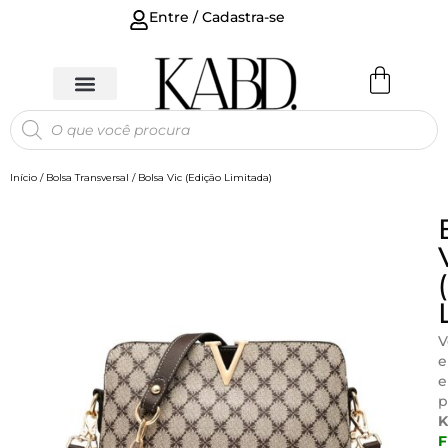
Entre / Cadastra-se
Início
/
Bolsa Transversal
/ Bolsa Vic (Edição Limitada)
V
e
e
p
F