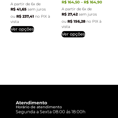
R$
164,50
–
R$
164,90
A partir de 6x de
A partir de 6x de
R$
41,65
sem juros
R$
27,42
sem juros
ou
R$
237,41
no PIX à
ou
R$
156,28
no PIX à
vista
vista
Ver opções
Ver opções
Atendimento
Horário de atendimento
Segunda a Sexta 08:00 ás 18:00h