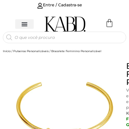
Entre / Cadastra-se
Início
/
Pulseiras Personalizáveis
/ Bracelete Feminino Personalizável
V
e
e
p
F
G