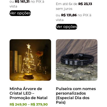
ou
R$
161,31
no PIX à
Em até 6x de
R$
23,13
vista
sem juros
Ver opções
ou
R$
131,86
no PIX à
vista
Ver opções
Minha Árvore de
Pulseira com nomes
Cristal LED –
personalizados
Promoção de Natal
(Especial Dia dos
Pais)
R$
249,90
–
R$
379,90