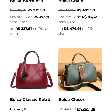
Bolsa Burminsa
Bolsa Chain
R$
319,90
R$
239,90
R$
579,90
R$
499,90
Em até 6x de
R$
39,98
Em até 6x de
R$
83,32
sem juros
sem juros
ou
R$
227,91
no PIX à
ou
R$
474,91
no PIX à
vista
vista
Bolsa Classic Retrô
Bolsa Closer
R$
349,90
R$
449,90
R$
249,90