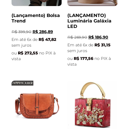
(Lançamento) Bolsa
(LANÇAMENTO)
Trend
Luminária Galáxia
LED
R$
399,90
R$
286,89
R$
269,90
R$
186,90
Em até 6x de
R$
47,82
Em até 6x de
R$
31,15
sem juros
sem juros
ou
R$
272,55
no PIX à
ou
R$
177,56
no PIX à
vista
vista