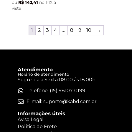
ou
R$
142,41
no PIX à
vista
1
2
3
4
…
8
9
10
→
Atendimento
Horário de atendimento
Segunda a Sexta 08:00 ás 18:00h
Telefone: (15) 98107-0199
E-mail:
suporte@kabd.com.br
Informações úteis
Aviso Legal
Política de Frete